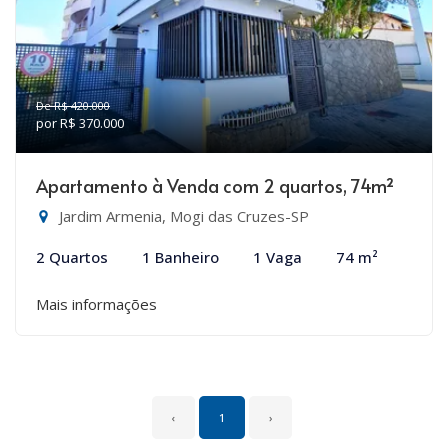
De R$ 420.000
por R$ 370.000
Apartamento à Venda com 2 quartos, 74m²
Jardim Armenia, Mogi das Cruzes-SP
2 Quartos
1 Banheiro
1 Vaga
74 m²
Mais informações
‹
1
›