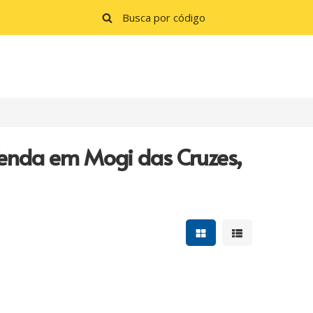
Venda em Mogi das Cruzes,
Mostrar resultados e
Mostrar resulta