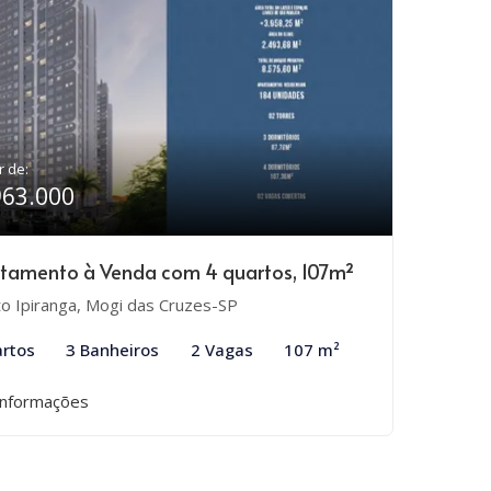
r de:
963.000
tamento à Venda com 4 quartos, 107m²
to Ipiranga, Mogi das Cruzes-SP
rtos
3 Banheiros
2 Vagas
107 m²
informações