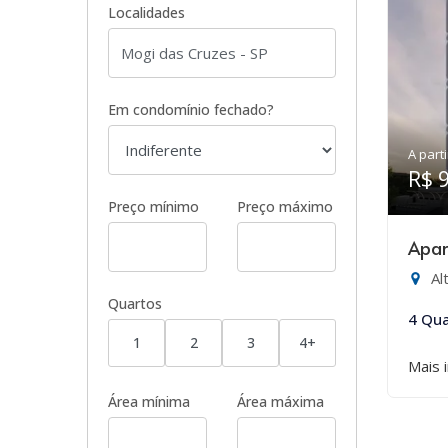
Localidades
Em condomínio fechado?
A parti
R$ 
Preço mínimo
Preço máximo
Apar
Al
Quartos
4 Qua
1
2
3
4+
Mais 
Área mínima
Área máxima