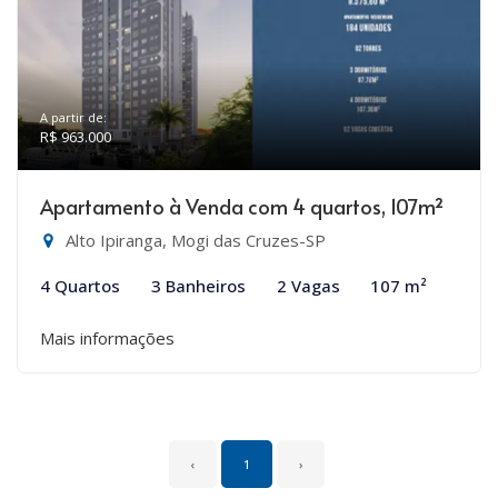
A partir de:
R$ 963.000
Apartamento à Venda com 4 quartos, 107m²
Alto Ipiranga, Mogi das Cruzes-SP
4 Quartos
3 Banheiros
2 Vagas
107 m²
Mais informações
‹
1
›