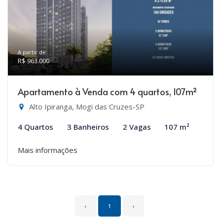
A partir de:
R$ 963.000
Apartamento à Venda com 4 quartos, 107m²
Alto Ipiranga, Mogi das Cruzes-SP
4 Quartos
3 Banheiros
2 Vagas
107 m²
Mais informações
‹
1
›