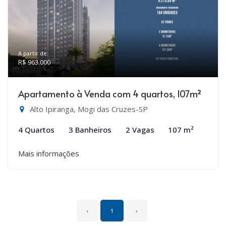
A partir de:
R$ 963.000
Apartamento à Venda com 4 quartos, 107m²
Alto Ipiranga, Mogi das Cruzes-SP
4 Quartos
3 Banheiros
2 Vagas
107 m²
Mais informações
‹
1
›