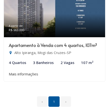
A partir de:
R$ 963.000
Apartamento à Venda com 4 quartos, 107m²
Alto Ipiranga, Mogi das Cruzes-SP
4 Quartos
3 Banheiros
2 Vagas
107 m²
Mais informações
‹
1
›