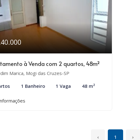
240.000
tamento à Venda com 2 quartos, 48m²
rdim Marica, Mogi das Cruzes-SP
rtos
1 Banheiro
1 Vaga
48 m²
informações
‹
1
›