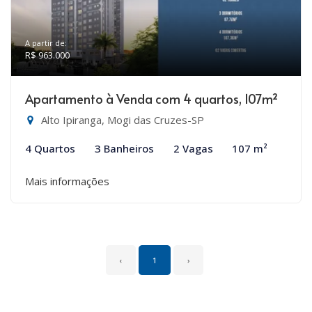
A partir de:
R$ 963.000
Apartamento à Venda com 4 quartos, 107m²
Alto Ipiranga, Mogi das Cruzes-SP
4 Quartos
3 Banheiros
2 Vagas
107 m²
Mais informações
‹
1
›